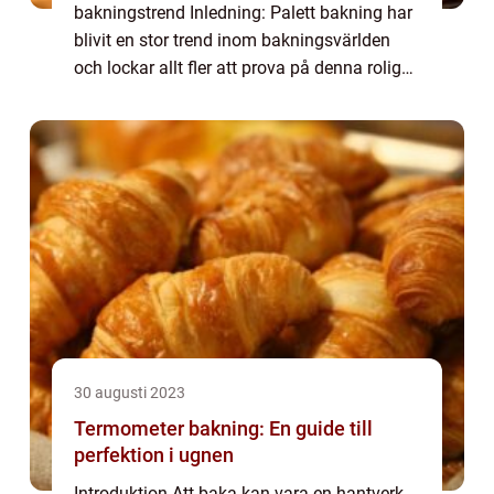
bakningstrend Inledning: Palett bakning har
blivit en stor trend inom bakningsvärlden
och lockar allt fler att prova på denna roliga
och kreativa teknik. I denna artikel kommer
vi att ge dig en översikt av ...
30 augusti 2023
Termometer bakning: En guide till
perfektion i ugnen
Introduktion Att baka kan vara en hantverk