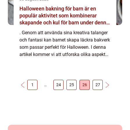
Halloween bakning för barn är en
populär aktivitet som kombinerar
skapande och kul för barn under denna
festliga högtid
. Genom att använda sina kreativa talanger
och fantasi kan barnet skapa läckra bakverk
som passar perfekt för Halloween. I denna
artikel kommer vi att utforska olika aspekter
av halloween bakning för barn, inklusive vad
det innebär, olika typer av ba...
1
…
24
25
26
27