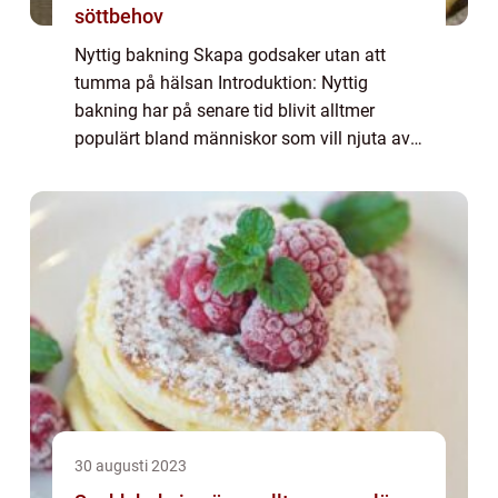
söttbehov
Nyttig bakning Skapa godsaker utan att
tumma på hälsan Introduktion: Nyttig
bakning har på senare tid blivit alltmer
populärt bland människor som vill njuta av
sötsaker samtidigt som de tar hand om sin
hälsa. Det här fenomenet erbjuder ett brett
utbu...
30 augusti 2023