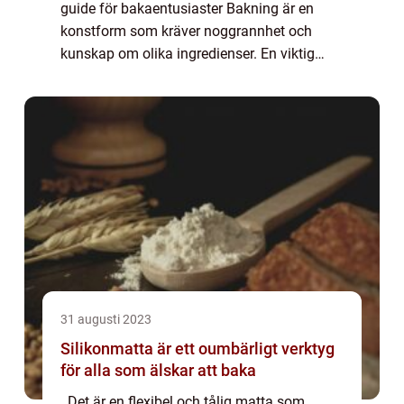
guide för bakaentusiaster Bakning är en
konstform som kräver noggrannhet och
kunskap om olika ingredienser. En viktig
komponent i många bakrecept är olja. Det
finns dock olika typer av olja att välja
mellan, och...
31 augusti 2023
Silikonmatta är ett oumbärligt verktyg
för alla som älskar att baka
. Det är en flexibel och tålig matta som