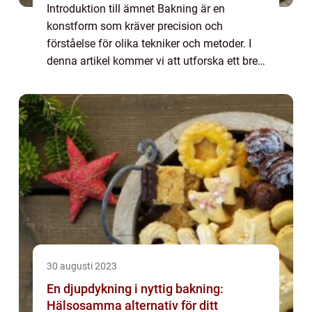
Introduktion till ämnet Bakning är en
konstform som kräver precision och
förståelse för olika tekniker och metoder. I
denna artikel kommer vi att utforska ett brett
spektrum av tips och tricks som kan hjälpa
dig att ta dina bakverk till nästa nivå. O...
30 augusti 2023
En djupdykning i nyttig bakning:
Hälsosamma alternativ för ditt