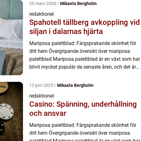
20 mars 2026
Mikaela Bergholm
redaktionel
Spahotell tällberg avkoppling vid
siljan i dalarnas hjärta
Mariposa palettblad: Färgsprakande skönhet för
ditt hem Övergripande översikt över mariposa
palettblad Mariposa palettblad är en växt som har
blivit mycket populär de senaste åren, och det är
inte svårt att förstå varför. Dess vackra och
färgglada bl...
12 juni 2025
Mikaela Bergholm
redaktionel
Casino: Spänning, underhållning
och ansvar
Mariposa palettblad: Färgsprakande skönhet för
ditt hem Övergripande översikt över mariposa
palettblad Mariposa palettblad är en växt som har