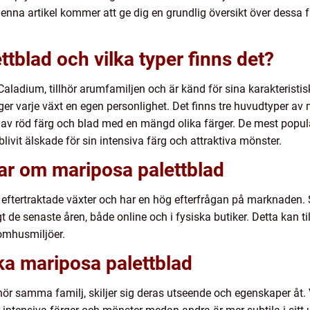
nna artikel kommer att ge dig en grundlig översikt över dessa f
tblad och vilka typer finns det?
aladium, tillhör arumfamiljen och är känd för sina karakteristi
t ger varje växt en egen personlighet. Det finns tre huvudtyper a
av röd färg och blad med en mängd olika färger. De mest populä
blivit älskade för sin intensiva färg och attraktiva mönster.
ar om mariposa palettblad
t eftertraktade växter och har en hög efterfrågan på marknaden. St
t de senaste åren, både online och i fysiska butiker. Detta kan ti
nomhusmiljöer.
ika mariposa palettblad
llhör samma familj, skiljer sig deras utseende och egenskaper åt.