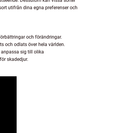
 utseende. Dessutom kan vissa sorter
sort utifrån dina egna preferenser och
örbättringar och förändringar.
s och odlats över hela världen.
anpassa sig till olika
för skadedjur.