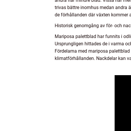
andra har mindre blad. Vissa har mer
trivas bättre inomhus medan andra är 
de förhållanden där växten kommer a
Historisk genomgång av för- och nac
Mariposa palettblad har funnits i od
Ursprungligen hittades de i varma oc
Fördelarna med mariposa palettblad in
klimatförhållanden. Nackdelar kan var