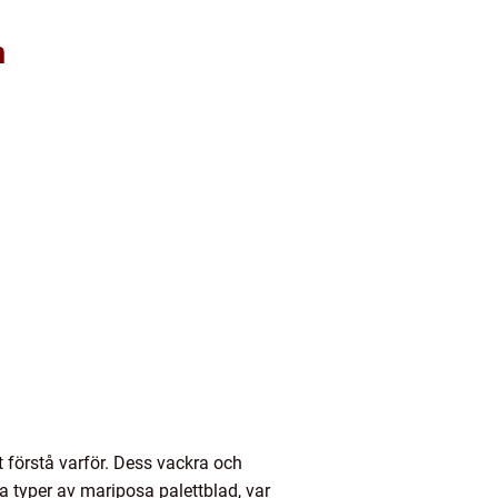
m
t förstå varför. Dess vackra och
a typer av mariposa palettblad, var