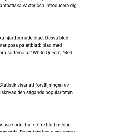
antastiska växter och introducera dig
ska hjärtformade blad. Dessa blad
v mariposa palettblad: blad med
ra sorterna är ”White Queen”, ”Red
atistik visar att försäljningen av
llskrivas den stigande populariteten
 Vissa sorter har större blad medan