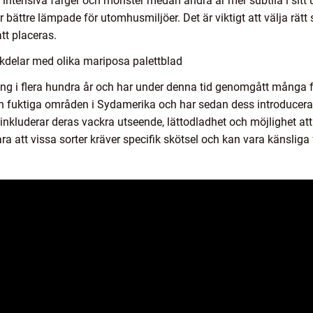
 intensiva färger och mönster medan andra är mer subtila i sitt
bättre lämpade för utomhusmiljöer. Det är viktigt att välja rätt 
tt placeras.
kdelar med olika mariposa palettblad
ling i flera hundra år och har under denna tid genomgått många f
h fuktiga områden i Sydamerika och har sedan dess introducerat
kluderar deras vackra utseende, lättodladhet och möjlighet att 
a att vissa sorter kräver specifik skötsel och kan vara känsliga 