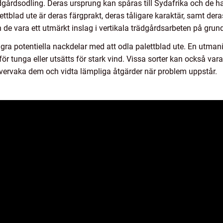
trädgårdsodling. Deras ursprung kan spåras till Sydafrika och de 
tblad ute är deras färgprakt, deras tåligare karaktär, samt deras 
 de vara ett utmärkt inslag i vertikala trädgårdsarbeten på gru
ågra potentiella nackdelar med att odla palettblad ute. En utman
r för tunga eller utsätts för stark vind. Vissa sorter kan också v
 övervaka dem och vidta lämpliga åtgärder när problem uppstår.