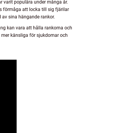
har varit populära under många år.
förmåga att locka till sig fjärilar
nd av sina hängande rankor.
ing kan vara att hålla rankorna och
ara mer känsliga för sjukdomar och