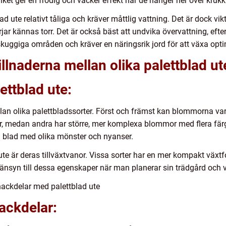
vilket ger en frodig och vacker effekt när de hänger ner över kru
d ute relativt tåliga och kräver måttlig vattning. Det är dock vikt
jar kännas torr. Det är också bäst att undvika övervattning, efte
lvskuggiga områden och kräver en näringsrik jord för att växa opti
llnaderna mellan olika palettblad ut
ettblad ute:
llan olika palettbladssorter. Först och främst kan blommorna vari
, medan andra har större, mer komplexa blommor med flera färg
ll blad med olika mönster och nyanser.
ute är deras tillväxtvanor. Vissa sorter har en mer kompakt väx
a hänsyn till dessa egenskaper när man planerar sin trädgård och v
nackdelar med palettblad ute
nackdelar: