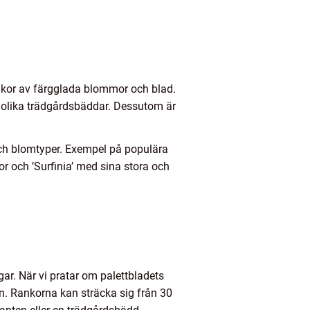
ankor av färgglada blommor och blad.
i olika trädgårdsbäddar. Dessutom är
r och blomtyper. Exempel på populära
or och ’Surfinia’ med sina stora och
gar. När vi pratar om palettbladets
ten. Rankorna kan sträcka sig från 30