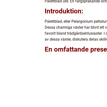
Palettblad ute: En färgsprakande oc
Introduktion:
Palettblad, eller Pelargonium peltat
Dessa charmiga växter har blivit ett 
favorit bland trädgårdsentusiaster. I 
av dessa växter, diskutera deras ski
En omfattande presen