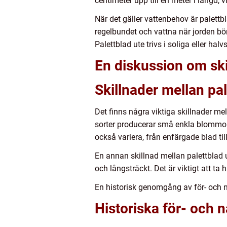
centimeter upp till en meter i längd, 
När det gäller vattenbehov är palettbla
regelbundet och vattna när jorden bör
Palettblad ute trivs i soliga eller ha
En diskussion om ski
Skillnader mellan pal
Det finns några viktiga skillnader me
sorter producerar små enkla blommor
också variera, från enfärgade blad ti
En annan skillnad mellan palettblad 
och långsträckt. Det är viktigt att t
En historisk genomgång av för- och 
Historiska för- och 