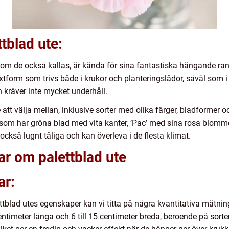
tblad ute:
 som de också kallas, är kända för sina fantastiska hängande r
äxtform som trivs både i krukor och planteringslådor, såväl som 
h kräver inte mycket underhåll.
te att välja mellan, inklusive sorter med olika färger, bladforme
’, som har gröna blad med vita kanter, ’Pac’ med sina rosa blomm
ckså lugnt tåliga och kan överleva i de flesta klimat.
ar om palettblad ute
ar:
ettblad utes egenskaper kan vi titta på några kvantitativa mätnin
 centimeter långa och 6 till 15 centimeter breda, beroende på sor