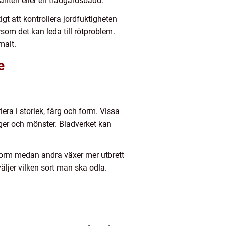
kkanten eller en trädgårdsbädd.
igt att kontrollera jordfuktigheten
rsom det kan leda till rötproblem.
malt.
e
era i storlek, färg och form. Vissa
er och mönster. Bladverket kan
tform medan andra växer mer utbrett
äljer vilken sort man ska odla.