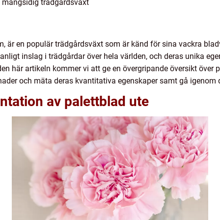
h mångsidig trädgårdsväxt
um, är en populär trädgårdsväxt som är känd för sina vackra bl
vanligt inslag i trädgårdar över hela världen, och deras unika eg
den här artikeln kommer vi att ge en övergripande översikt över p
llnader och mäta deras kvantitativa egenskaper samt gå igenom d
tation av palettblad ute