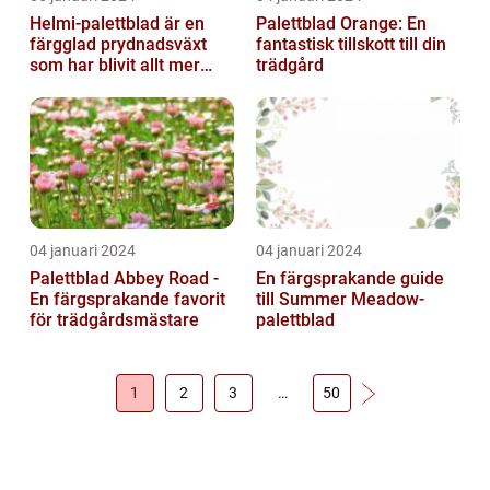
Helmi-palettblad är en
Palettblad Orange: En
färgglad prydnadsväxt
fantastisk tillskott till din
som har blivit allt mer
trädgård
populär bland
trädgårdsentusias...
04 januari 2024
04 januari 2024
Palettblad Abbey Road -
En färgsprakande guide
En färgsprakande favorit
till Summer Meadow-
för trädgårdsmästare
palettblad
1
2
3
…
50