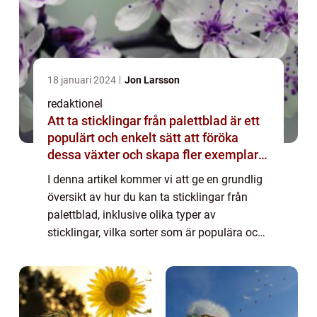
18 januari 2024
Jon Larsson
redaktionel
Att ta sticklingar från palettblad är ett
populärt och enkelt sätt att föröka
dessa växter och skapa fler exemplar
av dina favoritsorter
I denna artikel kommer vi att ge en grundlig
översikt av hur du kan ta sticklingar från
palettblad, inklusive olika typer av
sticklingar, vilka sorter som är populära och
hur du kan mäta framgången i din
sticklingsprocess. Översikt över att ta
stickl...