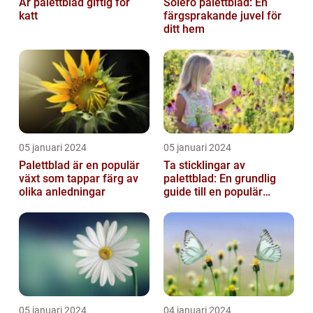
Är palettblad giftig för
Solero palettblad: En
katt
färgsprakande juvel för
ditt hem
05 januari 2024
05 januari 2024
Palettblad är en populär
Ta sticklingar av
växt som tappar färg av
palettblad: En grundlig
olika anledningar
guide till en populär
trädgårdsaktivitet
05 januari 2024
04 januari 2024