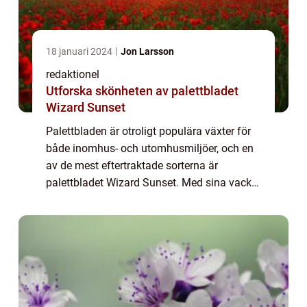
18 januari 2024
Jon Larsson
redaktionel
Utforska skönheten av palettbladet
Wizard Sunset
Palettbladen är otroligt populära växter för
både inomhus- och utomhusmiljöer, och en
av de mest eftertraktade sorterna är
palettbladet Wizard Sunset. Med sina vackra
färgvariationer och unika bladstruktur har
denna sort fångat intresset hos trädgård...