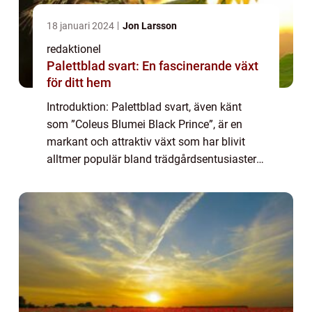
18 januari 2024
Jon Larsson
redaktionel
Palettblad svart: En fascinerande växt
för ditt hem
Introduktion: Palettblad svart, även känt
som ”Coleus Blumei Black Prince”, är en
markant och attraktiv växt som har blivit
alltmer populär bland trädgårdsentusiaster
och inomhusväxtälskare. Dess mörka, rika
färger och unika mönster gör d...