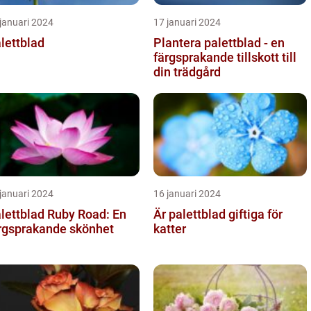
januari 2024
17 januari 2024
lettblad
Plantera palettblad - en
färgsprakande tillskott till
din trädgård
januari 2024
16 januari 2024
lettblad Ruby Road: En
Är palettblad giftiga för
rgsprakande skönhet
katter