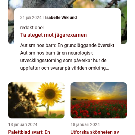
31 juli 2024
Isabelle Wiklund
redaktionel
Ta steget mot jägarexamen
Autism hos barn: En grundläggande översikt
Autism hos barn är en neurologisk
utvecklingsstörning som påverkar hur de
uppfattar och svarar på världen omkring
dem. Det är en livslång tillstånd som
vanligtvis upptäcks under tidig barndom,
och det påverk...
18 januari 2024
18 januari 2024
Palettblad svart: En
Utforska skönheten av