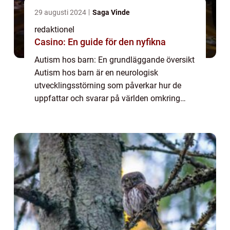
29 augusti 2024
Saga Vinde
redaktionel
Casino: En guide för den nyfikna
Autism hos barn: En grundläggande översikt
Autism hos barn är en neurologisk
utvecklingsstörning som påverkar hur de
uppfattar och svarar på världen omkring
dem. Det är en livslång tillstånd som
vanligtvis upptäcks under tidig barndom,
och det påverk...