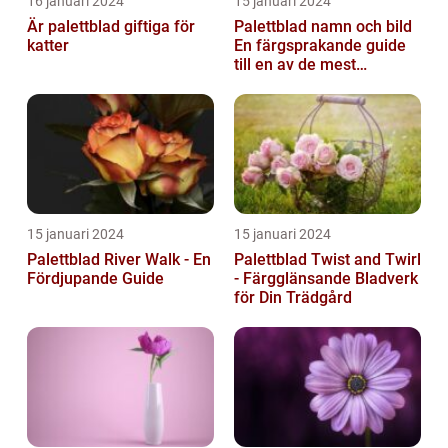
16 januari 2024
15 januari 2024
Är palettblad giftiga för
Palettblad namn och bild
katter
En färgsprakande guide
till en av de mest
populära
inomhusväxterna
15 januari 2024
15 januari 2024
Palettblad River Walk - En
Palettblad Twist and Twirl
Fördjupande Guide
- Färgglänsande Bladverk
för Din Trädgård