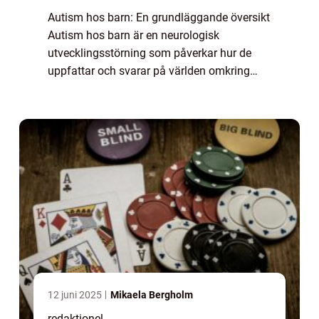
Autism hos barn: En grundläggande översikt
Autism hos barn är en neurologisk
utvecklingsstörning som påverkar hur de
uppfattar och svarar på världen omkring
dem. Det är en livslång tillstånd som
vanligtvis upptäcks under tidig barndom,
och det påverk...
12 juni 2025
Mikaela Bergholm
redaktionel