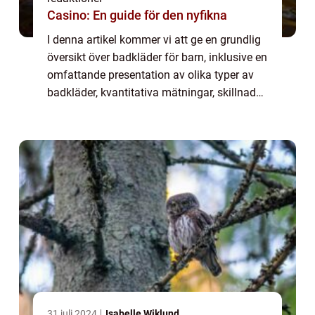
Casino: En guide för den nyfikna
I denna artikel kommer vi att ge en grundlig
översikt över badkläder för barn, inklusive en
omfattande presentation av olika typer av
badkläder, kvantitativa mätningar, skillnader
mellan olika badkläder och en historisk
genomgång av för- och nackdela...
31 juli 2024
Isabelle Wiklund