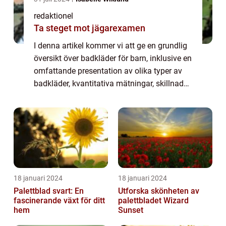
redaktionel
Ta steget mot jägarexamen
I denna artikel kommer vi att ge en grundlig
översikt över badkläder för barn, inklusive en
omfattande presentation av olika typer av
badkläder, kvantitativa mätningar, skillnader
mellan olika badkläder och en historisk
genomgång av för- och nackdela...
18 januari 2024
18 januari 2024
Palettblad svart: En
Utforska skönheten av
fascinerande växt för ditt
palettbladet Wizard
hem
Sunset