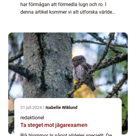
har förmågan att förmedla lugn och ro. I
denna artikel kommer vi att utforska världen
av blå blommor i all sin prakt och ge dig en
djupare förståelse för deras mångfa...
31 juli 2024
Isabelle Wiklund
redaktionel
Ta steget mot jägarexamen
Blå blommor är något alldeles speciellt. De