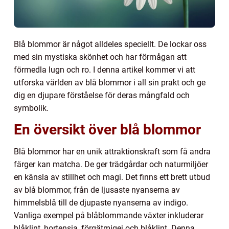
Blå blommor är något alldeles speciellt. De lockar oss
med sin mystiska skönhet och har förmågan att
förmedla lugn och ro. I denna artikel kommer vi att
utforska världen av blå blommor i all sin prakt och ge
dig en djupare förståelse för deras mångfald och
symbolik.
En översikt över blå blommor
Blå blommor har en unik attraktionskraft som få andra
färger kan matcha. De ger trädgårdar och naturmiljöer
en känsla av stillhet och magi. Det finns ett brett utbud
av blå blommor, från de ljusaste nyanserna av
himmelsblå till de djupaste nyanserna av indigo.
Vanliga exempel på blåblommande växter inkluderar
blåklint, hortensia, förgätmigej och blåklint. Denna