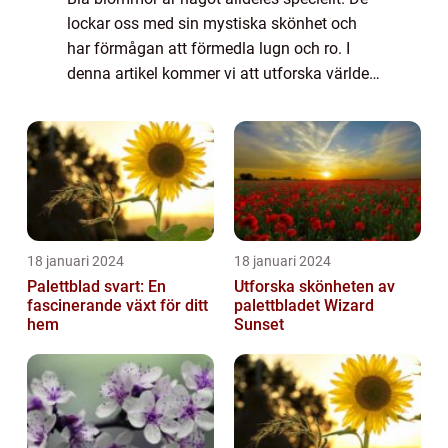
lockar oss med sin mystiska skönhet och
har förmågan att förmedla lugn och ro. I
denna artikel kommer vi att utforska världen
av blå blommor i all sin prakt och ge dig en
djupare förståelse för deras mångfa...
18 januari 2024
18 januari 2024
Palettblad svart: En
Utforska skönheten av
fascinerande växt för ditt
palettbladet Wizard
hem
Sunset