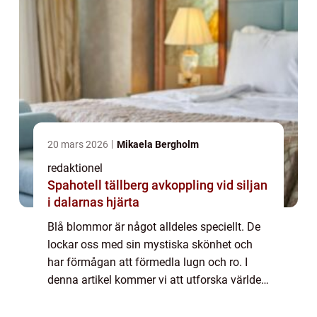
20 mars 2026
Mikaela Bergholm
redaktionel
Spahotell tällberg avkoppling vid siljan
i dalarnas hjärta
Blå blommor är något alldeles speciellt. De
lockar oss med sin mystiska skönhet och
har förmågan att förmedla lugn och ro. I
denna artikel kommer vi att utforska världen
av blå blommor i all sin prakt och ge dig en
djupare förståelse för deras mångfa...