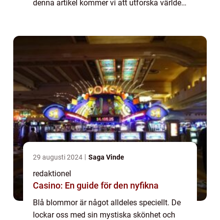
denna artikel kommer vi att utforska världen
av blå blommor i all sin prakt och ge dig en
djupare förståelse för deras mångfa...
29 augusti 2024
Saga Vinde
redaktionel
Casino: En guide för den nyfikna
Blå blommor är något alldeles speciellt. De
lockar oss med sin mystiska skönhet och