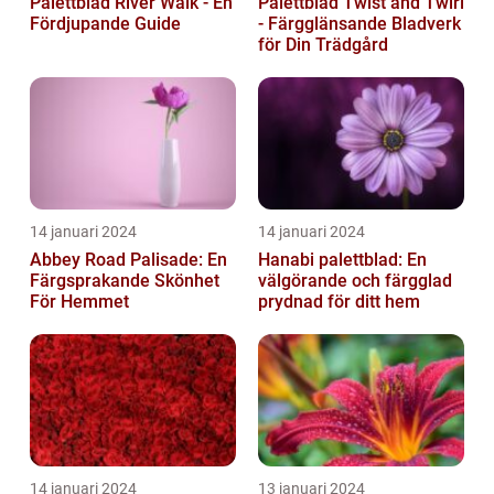
Palettblad River Walk - En
Palettblad Twist and Twirl
Fördjupande Guide
- Färgglänsande Bladverk
för Din Trädgård
14 januari 2024
14 januari 2024
Abbey Road Palisade: En
Hanabi palettblad: En
Färgsprakande Skönhet
välgörande och färgglad
För Hemmet
prydnad för ditt hem
14 januari 2024
13 januari 2024