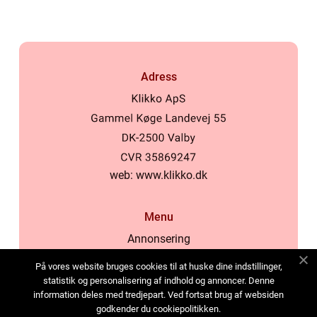
Adress
web:
www.klikko.dk
Menu
Annonsering
Om oss
På vores website bruges cookies til at huske dine indstillinger,
Cookies
statistik og personalisering af indhold og annoncer. Denne
information deles med tredjepart. Ved fortsat brug af websiden
Kontakta oss
godkender du cookiepolitikken.
Sitemap