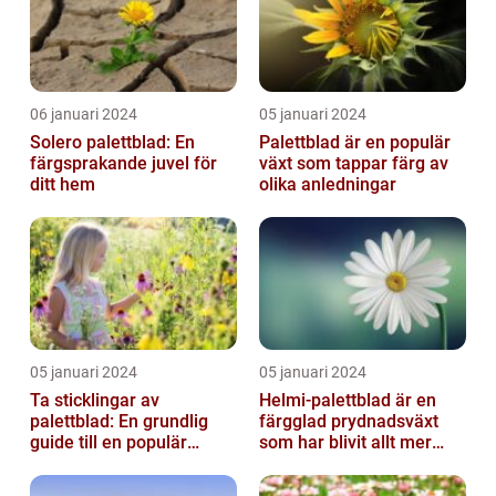
06 januari 2024
05 januari 2024
Solero palettblad: En
Palettblad är en populär
färgsprakande juvel för
växt som tappar färg av
ditt hem
olika anledningar
05 januari 2024
05 januari 2024
Ta sticklingar av
Helmi-palettblad är en
palettblad: En grundlig
färgglad prydnadsväxt
guide till en populär
som har blivit allt mer
trädgårdsaktivitet
populär bland
trädgårdsentusias...