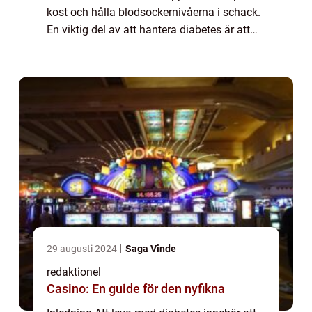
kost och hålla blodsockernivåerna i schack.
En viktig del av att hantera diabetes är att
kunna njuta av måltider som smakar gott
och samtidigt är hälsosamma. I denna...
29 augusti 2024
Saga Vinde
redaktionel
Casino: En guide för den nyfikna