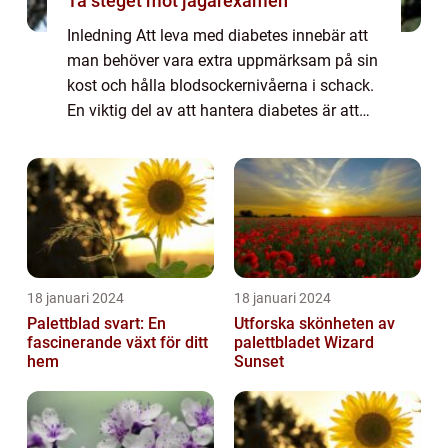
Ta steget mot jägarexamen
Inledning Att leva med diabetes innebär att
man behöver vara extra uppmärksam på sin
kost och hålla blodsockernivåerna i schack.
En viktig del av att hantera diabetes är att
kunna njuta av måltider som smakar gott
och samtidigt är hälsosamma. I denna...
18 januari 2024
18 januari 2024
Palettblad svart: En
Utforska skönheten av
fascinerande växt för ditt
palettbladet Wizard
hem
Sunset