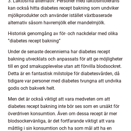
3. Laktosfria alternativ: Personer med laktosintolerans
kan också hitta diabetes recept bakning som undviker
mjölkprodukter och använder istället växtbaserade
alternativ såsom havremjölk eller mandelmjölk.
Historisk genomgång av för- och nackdelar med olika
”diabetes recept bakning”
Under de senaste decennierna har diabetes recept
bakning utvecklats och anpassats för att ge möjligheter
till en god smakupplevelse utan att förvilla blodsockret.
Detta är en fantastisk milstolpe för diabetesvården, då
tidigare var personer med diabetes tvungna att undvika
godis och bakverk helt.
Men det är också viktigt att vara medveten om att
diabetes recept bakning inte bör ses som en ursäkt för
överdriven konsumtion. Även om dessa recept är mer
blodsockervänliga, är det fortfarande viktigt att vara
måttlig i sin konsumtion och ha som mål att ha en