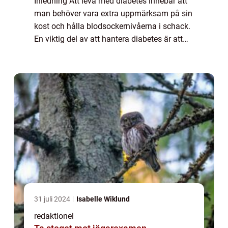
Inledning Att leva med diabetes innebär att
man behöver vara extra uppmärksam på sin
kost och hålla blodsockernivåerna i schack.
En viktig del av att hantera diabetes är att
kunna njuta av måltider som smakar gott
och samtidigt är hälsosamma. I denna...
31 juli 2024
Isabelle Wiklund
redaktionel