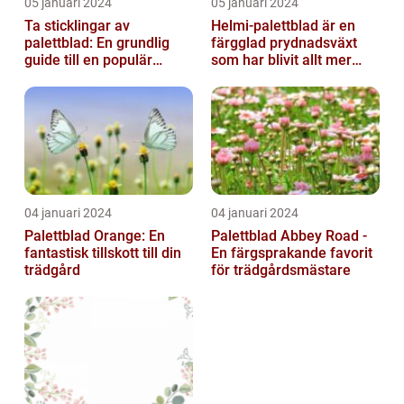
05 januari 2024
05 januari 2024
Ta sticklingar av
Helmi-palettblad är en
palettblad: En grundlig
färgglad prydnadsväxt
guide till en populär
som har blivit allt mer
trädgårdsaktivitet
populär bland
trädgårdsentusias...
04 januari 2024
04 januari 2024
Palettblad Orange: En
Palettblad Abbey Road -
fantastisk tillskott till din
En färgsprakande favorit
trädgård
för trädgårdsmästare