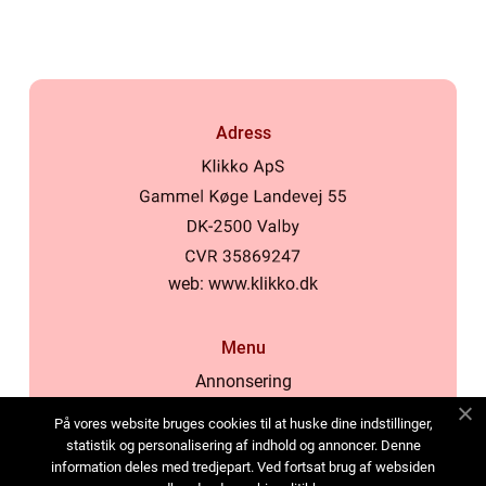
Adress
web:
www.klikko.dk
Menu
Annonsering
Om oss
På vores website bruges cookies til at huske dine indstillinger,
Cookies
statistik og personalisering af indhold og annoncer. Denne
information deles med tredjepart. Ved fortsat brug af websiden
Kontakta oss