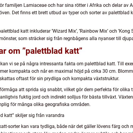
hör familjen Lamiaceae och har sina rötter i Afrika och delar av 
en. Det finns ett brett utbud av typer och sorter av palettblad kat
alettblad katt inkluderar ’Wizard Mix’, ’Rainbow Mix’ och ’Kong 
önster, som sträcker sig från regnbågens alla nyanser till djupa
ar om ”palettblad katt”
kan vi se på några intressanta fakta om palettblad katt. Till exe
 mer kompakta och når en maximal höjd på cirka 30 cm. Blommorn
attas oftast för sin prydliga och kompakta växtstruktur.
förmåga att sprida sig snabbt, vilket gör dem perfekta för olika 
gtvis fuktig jord och indirekt solljus för bästa tillväxt. Växten
ämplig för många olika geografiska områden.
 katt” skiljer sig från varandra
katt-sorter kan vara tydliga, både när det gäller lövens färg och