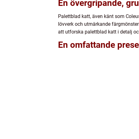
En övergripande, grun
Palettblad katt, även känt som Coleu
lövverk och utmärkande färgmönster g
att utforska palettblad katt i detalj 
En omfattande presen