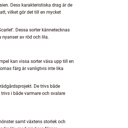
Asien. Dess karakteristiska drag är de
t, vilket gör det till en mycket
Scarlet’. Dessa sorter kännetecknas
 nyanser av röd och lila.
mpel kan vissa sorter växa upp till en
as färg är vanligtvis inte lika
trädgårdsprojekt. De trivs både
 trivs i både varmare och svalare
 mönster samt växtens storlek och