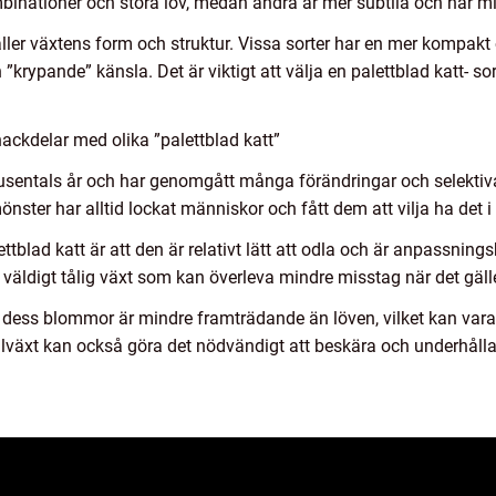
mbinationer och stora löv, medan andra är mer subtila och har m
gäller växtens form och struktur. Vissa sorter har en mer kompa
 ”krypande” känsla. Det är viktigt att välja en palettblad katt- 
ackdelar med olika ”palettblad katt”
 tusentals år och har genomgått många förändringar och selektiva p
ster har alltid lockat människor och fått dem att vilja ha det 
blad katt är att den är relativt lätt att odla och är anpassningsba
väldigt tålig växt som kan överleva mindre misstag när det gäll
t dess blommor är mindre framträdande än löven, vilket kan vara 
llväxt kan också göra det nödvändigt att beskära och underhålla 