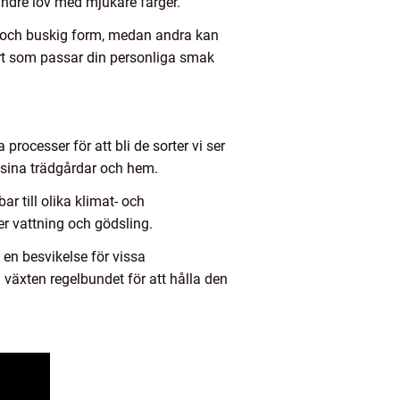
indre löv med mjukare färger.
kt och buskig form, medan andra kan
sort som passar din personliga smak
rocesser för att bli de sorter vi ser
i sina trädgårdar och hem.
r till olika klimat- och
er vattning och gödsling.
en besvikelse för vissa
växten regelbundet för att hålla den