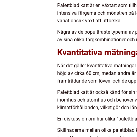
Palettblad katt är en växtart som till
intensiva färgerna och mönstren på löv
variationsrik växt att utforska.
Några av de populäraste typerna av p
av sina olika färgkombinationer och m
Kvantitativa mätning
När det gäller kvantitativa mätningar 
höjd av cirka 60 cm, medan andra är
framträdande som löven, och de uppsk
Palettblad katt är också känd för sin 
inomhus och utomhus och behöver vanli
klimatförhållanden, vilket gör den l
En diskussion om hur olika ”palettblad
Skillnaderna mellan olika palettblad 