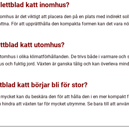
lettblad katt inomhus?
omhus är det viktigt att placera den på en plats med indirekt sol
ttna. För att upprätthålla den kompakta formen kan det vara n
ttblad katt utomhus?
utomhus i olika klimatförhållanden. De trivs både i varmare och s
us och fuktig jord. Växten är ganska tålig och kan överleva mind
lad katt börjar bli för stor?
r mycket kan du beskära den för att hålla den i en mer kompakt 
indra att växten tar för mycket utrymme. Se bara till att använ