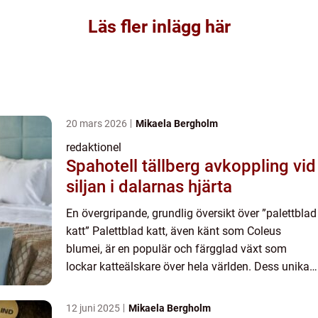
Läs fler inlägg här
20 mars 2026
Mikaela Bergholm
redaktionel
Spahotell tällberg avkoppling vid
siljan i dalarnas hjärta
En övergripande, grundlig översikt över ”palettblad
katt” Palettblad katt, även känt som Coleus
blumei, är en populär och färgglad växt som
lockar katteälskare över hela världen. Dess unika
lövverk och utmärkande färgmönster gör den till ...
12 juni 2025
Mikaela Bergholm