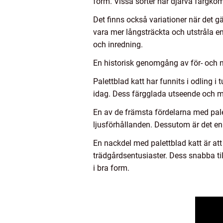
form. Vissa sorter har djärva färgko
Det finns också variationer när det 
vara mer långsträckta och utstråla en
och inredning.
En historisk genomgång av för- och n
Palettblad katt har funnits i odling i
idag. Dess färgglada utseende och mön
En av de främsta fördelarna med palett
ljusförhållanden. Dessutom är det en 
En nackdel med palettblad katt är at
trädgårdsentusiaster. Dess snabba ti
i bra form.