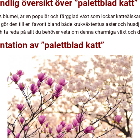
dlig översikt över ”palettblad katt”
s blumei, är en populär och färgglad växt som lockar katteälskar
ör den till en favorit bland både krukväxtentusiaster och husdj
och ta reda på allt du behöver veta om denna charmiga växt och des
tation av ”palettblad katt”