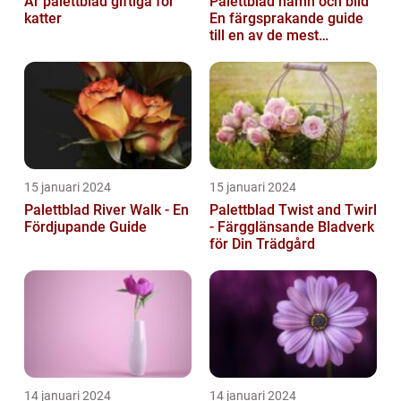
Är palettblad giftiga för
Palettblad namn och bild
katter
En färgsprakande guide
till en av de mest
populära
inomhusväxterna
15 januari 2024
15 januari 2024
Palettblad River Walk - En
Palettblad Twist and Twirl
Fördjupande Guide
- Färgglänsande Bladverk
för Din Trädgård
14 januari 2024
14 januari 2024