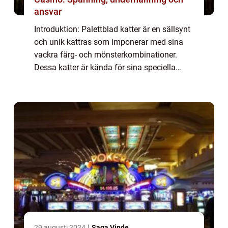
ansvar
Introduktion: Palettblad katter är en sällsynt
och unik kattras som imponerar med sina
vackra färg- och mönsterkombinationer.
Dessa katter är kända för sina speciella
teckningar på kroppen som påminner om
mönstret på ett palettblad. I denna artikel k...
29 augusti 2024
Saga Vinde