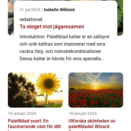
31 juli 2024
Isabelle Wiklund
redaktionel
Ta steget mot jägarexamen
Introduktion: Palettblad katter är en sällsynt
och unik kattras som imponerar med sina
vackra färg- och mönsterkombinationer.
Dessa katter är kända för sina speciella
teckningar på kroppen som påminner om
mönstret på ett palettblad. I denna artikel k...
18 januari 2024
18 januari 2024
Palettblad svart: En
Utforska skönheten av
fascinerande växt för ditt
palettbladet Wizard