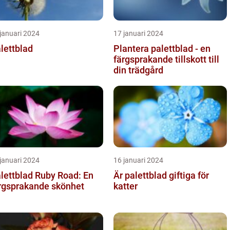
januari 2024
17 januari 2024
lettblad
Plantera palettblad - en
färgsprakande tillskott till
din trädgård
januari 2024
16 januari 2024
lettblad Ruby Road: En
Är palettblad giftiga för
rgsprakande skönhet
katter