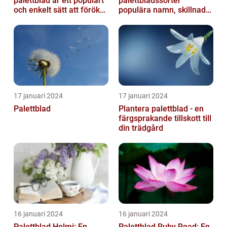
palettblad är ett populärt
palettbladssorter
och enkelt sätt att föröka
populära namn, skillnader
dessa växter och skapa...
och historik
17 januari 2024
17 januari 2024
Palettblad
Plantera palettblad - en
färgsprakande tillskott till
din trädgård
16 januari 2024
16 januari 2024
Palettblad Helmi: En
Palettblad Ruby Road: En