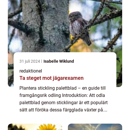
31 juli 2024
Isabelle Wiklund
redaktionel
Ta steget mot jägarexamen
Plantera stickling palettblad – en guide till
framgångsrik odling Introduktion: Att odla
palettblad genom sticklingar är ett populärt
sätt att föröka dessa färgglada växter på.
Genom att plantera sticklingar av palettblad
kan man skapa fler pla...