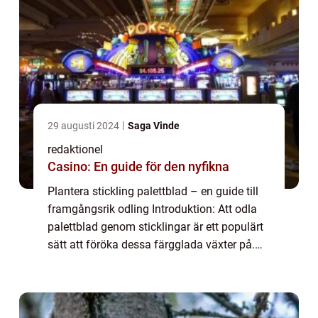
29 augusti 2024
Saga Vinde
redaktionel
Casino: En guide för den nyfikna
Plantera stickling palettblad – en guide till
framgångsrik odling Introduktion: Att odla
palettblad genom sticklingar är ett populärt
sätt att föröka dessa färgglada växter på.
Genom att plantera sticklingar av palettblad
kan man skapa fler pla...