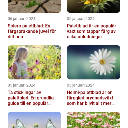
06 januari 2024
05 januari 2024
Solero palettblad: En
Palettblad är en populär
färgsprakande juvel för
växt som tappar färg av
ditt hem
olika anledningar
05 januari 2024
05 januari 2024
Ta sticklingar av
Helmi-palettblad är en
palettblad: En grundlig
färgglad prydnadsväxt
guide till en populär
som har blivit allt mer
trädgårdsaktivitet
populär bland
trädgårdsentusias...