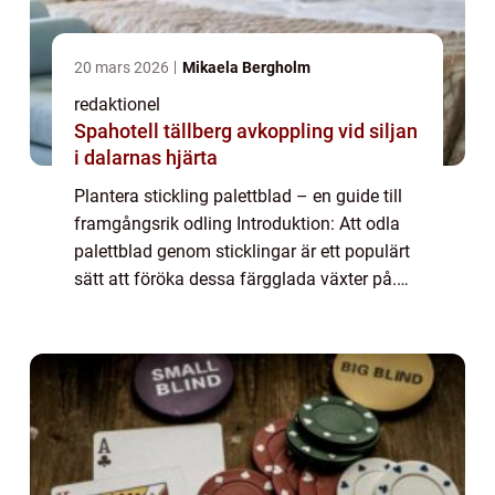
20 mars 2026
Mikaela Bergholm
redaktionel
Spahotell tällberg avkoppling vid siljan
i dalarnas hjärta
Plantera stickling palettblad – en guide till
framgångsrik odling Introduktion: Att odla
palettblad genom sticklingar är ett populärt
sätt att föröka dessa färgglada växter på.
Genom att plantera sticklingar av palettblad
kan man skapa fler pla...