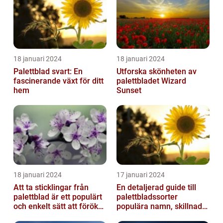
18 januari 2024
18 januari 2024
Palettblad svart: En
Utforska skönheten av
fascinerande växt för ditt
palettbladet Wizard
hem
Sunset
18 januari 2024
17 januari 2024
Att ta sticklingar från
En detaljerad guide till
palettblad är ett populärt
palettbladssorter
och enkelt sätt att föröka
populära namn, skillnader
dessa växter och skapa...
och historik