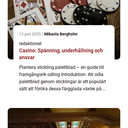
12 juni 2025
Mikaela Bergholm
redaktionel
Casino: Spänning, underhållning och
ansvar
Plantera stickling palettblad – en guide till
framgångsrik odling Introduktion: Att odla
palettblad genom sticklingar är ett populärt
sätt att föröka dessa färgglada växter på.
Genom att plantera sticklingar av palettblad
kan man skapa fler pla...