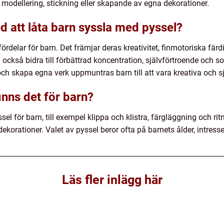
g, modellering, stickning eller skapande av egna dekorationer.
d att låta barn syssla med pyssel?
ördelar för barn. Det främjar deras kreativitet, finmotoriska färd
ckså bidra till förbättrad koncentration, självförtroende och so
 och skapa egna verk uppmuntras barn till att vara kreativa och s
inns det för barn?
el för barn, till exempel klippa och klistra, färgläggning och rit
orationer. Valet av pyssel beror ofta på barnets ålder, intress
Läs fler inlägg här