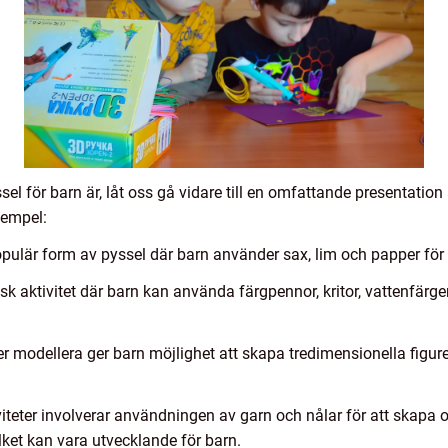
sel för barn är, låt oss gå vidare till en omfattande presentatio
xempel:
opulär form av pyssel där barn använder sax, lim och papper för a
sk aktivitet där barn kan använda färgpennor, kritor, vattenfärger
ler modellera ger barn möjlighet att skapa tredimensionella figu
iteter involverar användningen av garn och nålar för att skapa ol
lket kan vara utvecklande för barn.