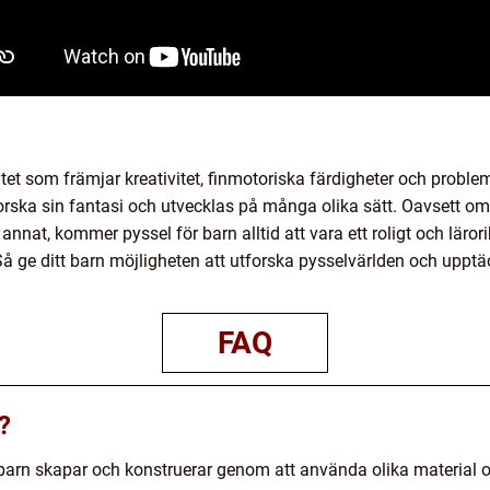
vitet som främjar kreativitet, finmotoriska färdigheter och prob
orska sin fantasi och utvecklas på många olika sätt. Oavsett om d
nnat, kommer pyssel för barn alltid att vara ett roligt och lärori
Så ge ditt barn möjligheten att utforska pysselvärlden och upptä
FAQ
?
r barn skapar och konstruerar genom att använda olika material oc