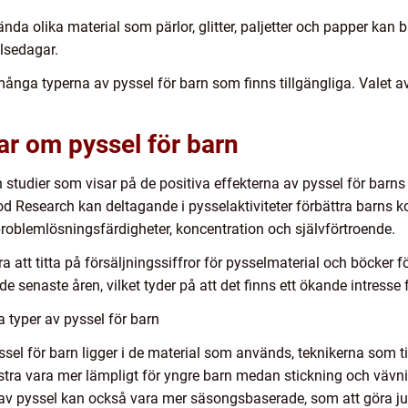
da olika material som pärlor, glitter, paljetter och papper kan 
elsedagar.
nga typerna av pyssel för barn som finns tillgängliga. Valet av 
ar om pyssel för barn
 studier som visar på de positiva effekterna av pyssel för barns 
od Research kan deltagande i pysselaktiviteter förbättra barns k
problemlösningsfärdigheter, koncentration och självförtroende.
att titta på försäljningssiffror för pysselmaterial och böcker fö
e senaste åren, vilket tyder på att det finns ett ökande intresse 
 typer av pyssel för barn
yssel för barn ligger i de material som används, teknikerna som 
listra vara mer lämpligt för yngre barn medan stickning och vä
 av pyssel kan också vara mer säsongsbaserade, som att göra ju