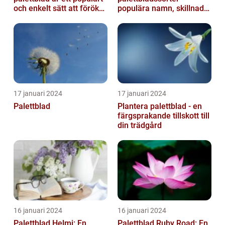
och enkelt sätt att föröka
populära namn, skillnader
dessa växter och skapa...
och historik
17 januari 2024
17 januari 2024
Palettblad
Plantera palettblad - en
färgsprakande tillskott till
din trädgård
16 januari 2024
16 januari 2024
Palettblad Helmi: En
Palettblad Ruby Road: En