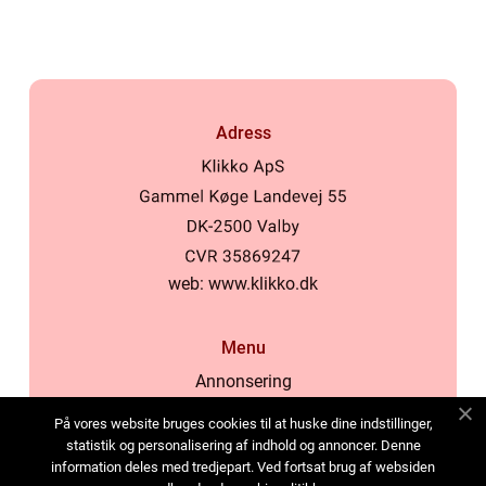
Adress
web:
www.klikko.dk
Menu
Annonsering
Om oss
På vores website bruges cookies til at huske dine indstillinger,
Cookies
statistik og personalisering af indhold og annoncer. Denne
information deles med tredjepart. Ved fortsat brug af websiden
Kontakta oss