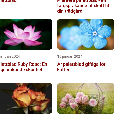
lettblad
Plantera palettblad - en
färgsprakande tillskott till
din trädgård
januari 2024
16 januari 2024
lettblad Ruby Road: En
Är palettblad giftiga för
rgsprakande skönhet
katter