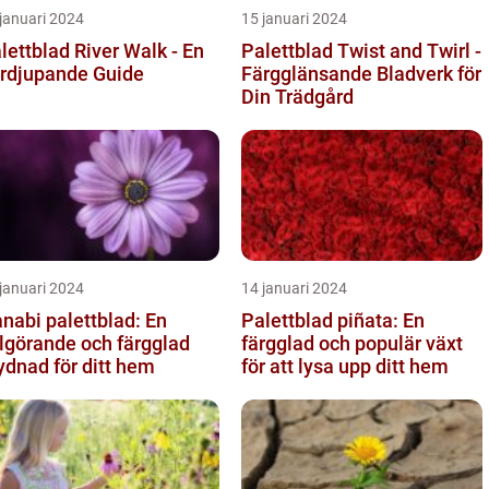
januari 2024
15 januari 2024
lettblad River Walk - En
Palettblad Twist and Twirl -
rdjupande Guide
Färgglänsande Bladverk för
Din Trädgård
januari 2024
14 januari 2024
nabi palettblad: En
Palettblad piñata: En
lgörande och färgglad
färgglad och populär växt
ydnad för ditt hem
för att lysa upp ditt hem