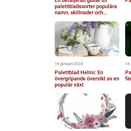
En detaljerad guide till
Pa
palettbladssorter populära
namn, skillnader och
historik
16 januari 2024
16 
Palettblad Helmi: En
Pa
övergripande översikt av en
fä
populär växt