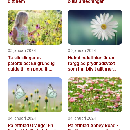
ditt hem
olika anledningar
05 januari 2024
05 januari 2024
Ta sticklingar av
Helmi-palettblad är en
palettblad: En grundlig
färgglad prydnadsväxt
guide till en populär
som har blivit allt mer
trädgårdsaktivitet
populär bland
trädgårdsentusias...
04 januari 2024
04 januari 2024
Palettblad Orange: En
Palettblad Abbey Road -