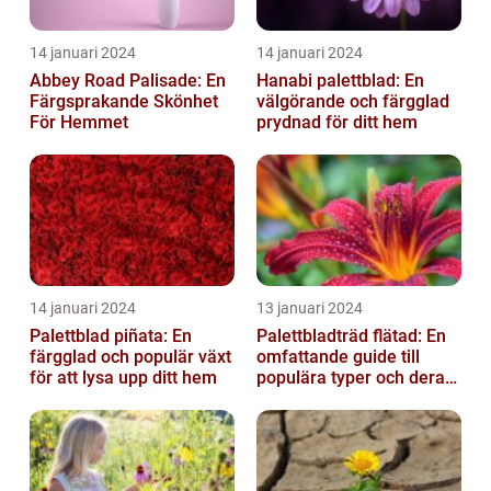
14 januari 2024
14 januari 2024
Abbey Road Palisade: En
Hanabi palettblad: En
Färgsprakande Skönhet
välgörande och färgglad
För Hemmet
prydnad för ditt hem
14 januari 2024
13 januari 2024
Palettblad piñata: En
Palettbladträd flätad: En
färgglad och populär växt
omfattande guide till
för att lysa upp ditt hem
populära typer och deras
fördelar