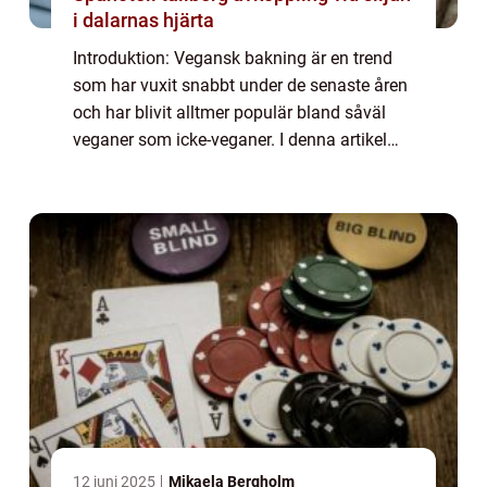
i dalarnas hjärta
Introduktion: Vegansk bakning är en trend
som har vuxit snabbt under de senaste åren
och har blivit alltmer populär bland såväl
veganer som icke-veganer. I denna artikel
kommer vi att ge dig en grundlig översikt
över vegansk bakning, presentera olika...
12 juni 2025
Mikaela Bergholm