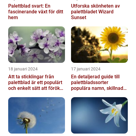
Palettblad svart: En
Utforska skönheten av
fascinerande växt för ditt
palettbladet Wizard
hem
Sunset
18 januari 2024
17 januari 2024
Att ta sticklingar från
En detaljerad guide till
palettblad är ett populärt
palettbladssorter
och enkelt sätt att föröka
populära namn, skillnader
dessa växter och skapa...
och historik