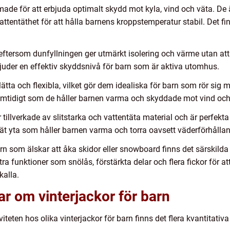
rmade för att erbjuda optimalt skydd mot kyla, vind och väta. De 
attentäthet för att hålla barnens kroppstemperatur stabil. Det fi
eftersom dunfyllningen ger utmärkt isolering och värme utan att 
bjuder en effektiv skyddsnivå för barn som är aktiva utomhus.
 lätta och flexibla, vilket gör dem idealiska för barn som rör sig
tidigt som de håller barnen varma och skyddade mot vind och 
r tillverkade av slitstarka och vattentäta material och är perfek
tät yta som håller barnen varma och torra oavsett väderförhålla
n som älskar att åka skidor eller snowboard finns det särskilda
tra funktioner som snölås, förstärkta delar och flera fickor för a
kalla.
ar om vinterjackor för barn
viteten hos olika vinterjackor för barn finns det flera kvantitat