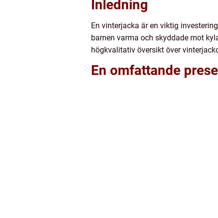
Inledning
En vinterjacka är en viktig investerin
barnen varma och skyddade mot kylan ä
högkvalitativ översikt över vinterjacko
En omfattande presen