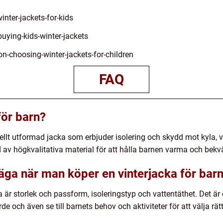
inter-jackets-for-kids
ying-kids-winter-jackets
-choosing-winter-jackets-for-children
FAQ
för barn?
iellt utformad jacka som erbjuder isolering och skydd mot kyla, 
d av högkvalitativa material för att hålla barnen varma och bek
väga när man köper en vinterjacka för bar
 är storlek och passform, isoleringstyp och vattentäthet. Det är 
de och även se till barnets behov och aktiviteter för att välja rätt