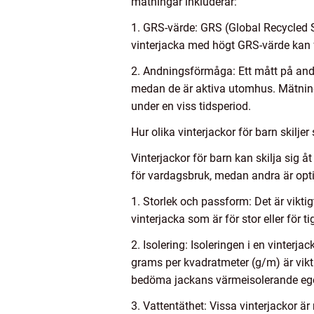
mätningar inkluderar:
1. GRS-värde: GRS (Global Recycled S
vinterjacka med högt GRS-värde kan f
2. Andningsförmåga: Ett mått på andnin
medan de är aktiva utomhus. Mätnin
under en viss tidsperiod.
Hur olika vinterjackor för barn skiljer
Vinterjackor för barn kan skilja sig å
för vardagsbruk, medan andra är optim
1. Storlek och passform: Det är viktig
vinterjacka som är för stor eller för 
2. Isolering: Isoleringen i en vinterj
grams per kvadratmeter (g/m) är vikt
bedöma jackans värmeisolerande eg
3. Vattentäthet: Vissa vinterjackor ä