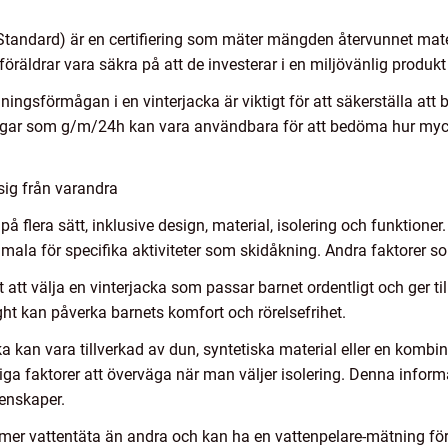
tandard) är en certifiering som mäter mängden återvunnet mater
öräldrar vara säkra på att de investerar i en miljövänlig produk
gsförmågan i en vinterjacka är viktigt för att säkerställa att ba
gar som g/m/24h kan vara användbara för att bedöma hur myck
 sig från varandra
t på flera sätt, inklusive design, material, isolering och funktion
ala för specifika aktiviteter som skidåkning. Andra faktorer som
t att välja en vinterjacka som passar barnet ordentligt och ger til
tight kan påverka barnets komfort och rörelsefrihet.
acka kan vara tillverkad av dun, syntetiska material eller en komb
iga faktorer att överväga när man väljer isolering. Denna inform
enskaper.
r mer vattentäta än andra och kan ha en vattenpelare-mätning för