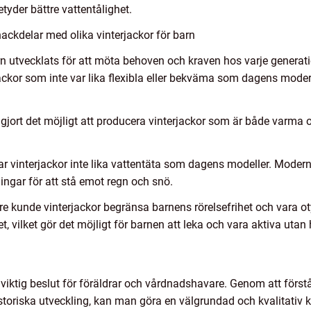
tyder bättre vattentålighet.
ackdelar med olika vinterjackor för barn
arn utvecklats för att möta behoven och kraven hos varje generation
ckor som inte var lika flexibla eller bekväma som dagens mode
r gjort det möjligt att producera vinterjackor som är både varma
var vinterjackor inte lika vattentäta som dagens modeller. Modern
ngar för att stå emot regn och snö.
igare kunde vinterjackor begränsa barnens rörelsefrihet och vara o
 vilket gör det möjligt för barnen att leka och vara aktiva utan 
n viktig beslut för föräldrar och vårdnadshavare. Genom att förstå
storiska utveckling, kan man göra en välgrundad och kvalitativ kö