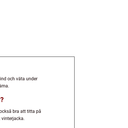
vind och väta under
väma.
n?
också bra att titta på
 vinterjacka.