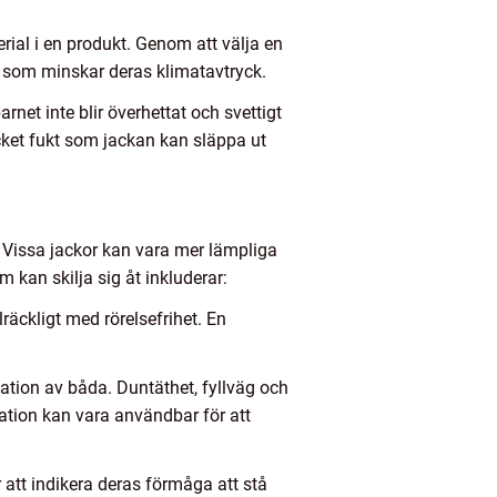
ial i en produkt. Genom att välja en
t som minskar deras klimatavtryck.
rnet inte blir överhettat och svettigt
et fukt som jackan kan släppa ut
er. Vissa jackor kan vara mer lämpliga
 kan skilja sig åt inkluderar:
lräckligt med rörelsefrihet. En
ination av båda. Duntäthet, fyllväg och
ation kan vara användbar för att
 att indikera deras förmåga att stå